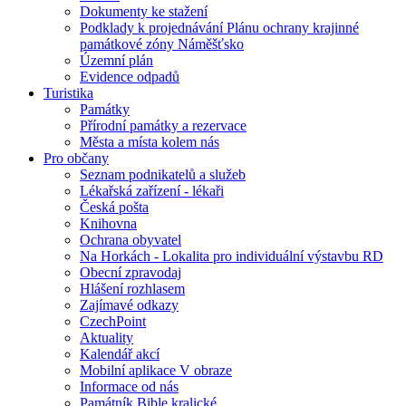
Dokumenty ke stažení
Podklady k projednávání Plánu ochrany krajinné
památkové zóny Náměšťsko
Územní plán
Evidence odpadů
Turistika
Památky
Přírodní památky a rezervace
Města a místa kolem nás
Pro občany
Seznam podnikatelů a služeb
Lékařská zařízení - lékaři
Česká pošta
Knihovna
Ochrana obyvatel
Na Horkách - Lokalita pro individuální výstavbu RD
Obecní zpravodaj
Hlášení rozhlasem
Zajímavé odkazy
CzechPoint
Aktuality
Kalendář akcí
Mobilní aplikace V obraze
Informace od nás
Památník Bible kralické