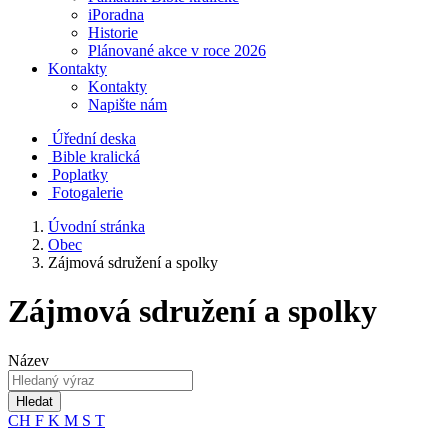
iPoradna
Historie
Plánované akce v roce 2026
Kontakty
Kontakty
Napište nám
Úřední deska
Bible kralická
Poplatky
Fotogalerie
Úvodní stránka
Obec
Zájmová sdružení a spolky
Zájmová sdružení a spolky
Název
Hledat
CH
F
K
M
S
T