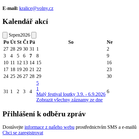
E-mail:
kralice@volny.cz
Kalendář akcí
Srpen
2026
Po
Út
St
Čt
Pá
So
Ne
27
28
29
30
31
1
2
3
4
5
6
7
8
9
10
11
12
13
14
15
16
17
18
19
20
21
22
23
24
25
26
27
28
29
30
5
1
31
1
2
3
4
6
Malý festival loutky 3.9. - 6.9.2026
Zobrazit všechny záznamy ze dne
Přihlášení k odběru zpráv
Dostávejte
informace z našeho webu
prostřednictvím SMS a e-mailů
Chci se zaregistrovat