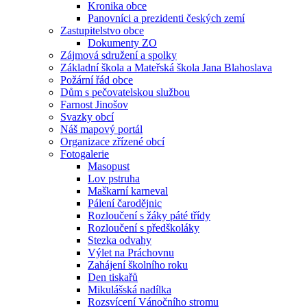
Kronika obce
Panovníci a prezidenti českých zemí
Zastupitelstvo obce
Dokumenty ZO
Zájmová sdružení a spolky
Základní škola a Mateřská škola Jana Blahoslava
Požární řád obce
Dům s pečovatelskou službou
Farnost Jinošov
Svazky obcí
Náš mapový portál
Organizace zřízené obcí
Fotogalerie
Masopust
Lov pstruha
Maškarní karneval
Pálení čarodějnic
Rozloučení s žáky páté třídy
Rozloučení s předškoláky
Stezka odvahy
Výlet na Práchovnu
Zahájení školního roku
Den tiskařů
Mikulášská nadílka
Rozsvícení Vánočního stromu