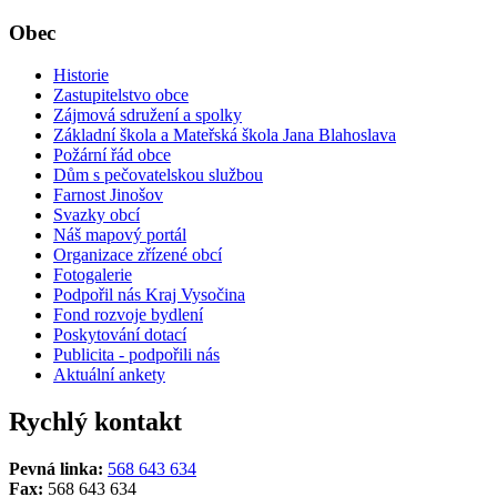
Obec
Historie
Zastupitelstvo obce
Zájmová sdružení a spolky
Základní škola a Mateřská škola Jana Blahoslava
Požární řád obce
Dům s pečovatelskou službou
Farnost Jinošov
Svazky obcí
Náš mapový portál
Organizace zřízené obcí
Fotogalerie
Podpořil nás Kraj Vysočina
Fond rozvoje bydlení
Poskytování dotací
Publicita - podpořili nás
Aktuální ankety
Rychlý kontakt
Pevná linka:
568 643 634
Fax:
568 643 634