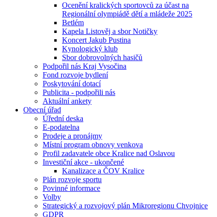
Ocenění kralických sportovců za účast na
Regionální olympiádě dětí a mládeže 2025
Betlém
Kapela Listověj a sbor Notičky
Koncert Jakub Pustina
Kynologický klub
Sbor dobrovolných hasičů
Podpořil nás Kraj Vysočina
Fond rozvoje bydlení
Poskytování dotací
Publicita - podpořili nás
Aktuální ankety
Obecní úřad
Úřední deska
E-podatelna
Prodeje a pronájmy
Místní program obnovy venkova
Profil zadavatele obce Kralice nad Oslavou
Investiční akce - ukončené
Kanalizace a ČOV Kralice
Plán rozvoje sportu
Povinné informace
Volby
Strategický a rozvojový plán Mikroregionu Chvojnice
GDPR