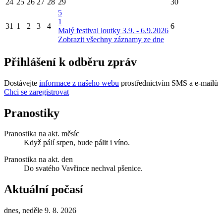
24
25
26
27
28
29
30
5
1
31
1
2
3
4
6
Malý festival loutky 3.9. - 6.9.2026
Zobrazit všechny záznamy ze dne
Přihlášení k odběru zpráv
Dostávejte
informace z našeho webu
prostřednictvím SMS a e-mailů
Chci se zaregistrovat
Pranostiky
Pranostika na akt. měsíc
Když pálí srpen, bude pálit i víno.
Pranostika na akt. den
Do svatého Vavřince nechval pšenice.
Aktuální počasí
dnes, neděle 9. 8. 2026