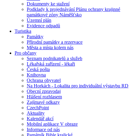
Dokumenty ke stažení
Podklady k projednávání Plánu ochrany krajinné
památkové zóny Náměšťsko
Územní plán
Evidence odpadů
Turistika
Památky
Přírodní památky a rezervace
Města a místa kolem nás
Pro občany
Seznam podnikatelů a služeb
Lékařská zařízení - lékaři
Česká pošta
Knihovna
Ochrana obyvatel
Na Horkách - Lokalita pro individuální výstavbu RD
Obecní zpravodaj
Hlášení rozhlasem
Zajímavé odkazy
CzechPoint
Aktuality
Kalendář akcí
Mobilní aplikace V obraze
Informace od nás
Památník Bible kralické