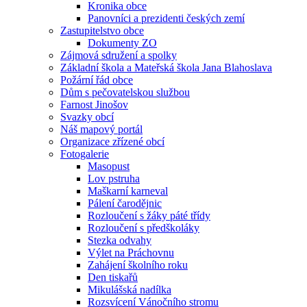
Kronika obce
Panovníci a prezidenti českých zemí
Zastupitelstvo obce
Dokumenty ZO
Zájmová sdružení a spolky
Základní škola a Mateřská škola Jana Blahoslava
Požární řád obce
Dům s pečovatelskou službou
Farnost Jinošov
Svazky obcí
Náš mapový portál
Organizace zřízené obcí
Fotogalerie
Masopust
Lov pstruha
Maškarní karneval
Pálení čarodějnic
Rozloučení s žáky páté třídy
Rozloučení s předškoláky
Stezka odvahy
Výlet na Práchovnu
Zahájení školního roku
Den tiskařů
Mikulášská nadílka
Rozsvícení Vánočního stromu