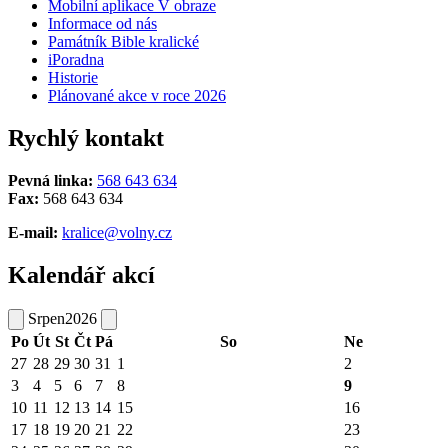
Mobilní aplikace V obraze
Informace od nás
Památník Bible kralické
iPoradna
Historie
Plánované akce v roce 2026
Rychlý kontakt
Pevná linka:
568 643 634
Fax:
568 643 634
E-mail:
kralice@volny.cz
Kalendář akcí
Srpen
2026
Po
Út
St
Čt
Pá
So
Ne
27
28
29
30
31
1
2
3
4
5
6
7
8
9
10
11
12
13
14
15
16
17
18
19
20
21
22
23