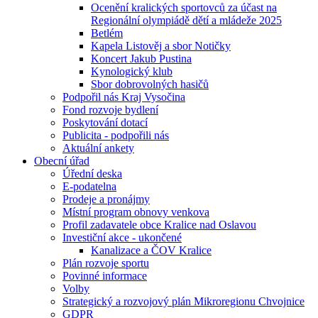
Ocenění kralických sportovců za účast na
Regionální olympiádě dětí a mládeže 2025
Betlém
Kapela Listověj a sbor Notičky
Koncert Jakub Pustina
Kynologický klub
Sbor dobrovolných hasičů
Podpořil nás Kraj Vysočina
Fond rozvoje bydlení
Poskytování dotací
Publicita - podpořili nás
Aktuální ankety
Obecní úřad
Úřední deska
E-podatelna
Prodeje a pronájmy
Místní program obnovy venkova
Profil zadavatele obce Kralice nad Oslavou
Investiční akce - ukončené
Kanalizace a ČOV Kralice
Plán rozvoje sportu
Povinné informace
Volby
Strategický a rozvojový plán Mikroregionu Chvojnice
GDPR