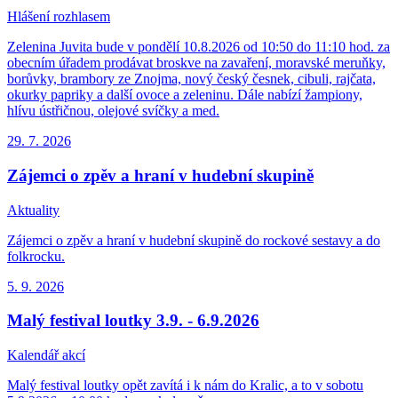
Hlášení rozhlasem
Zelenina Juvita bude v pondělí 10.8.2026 od 10:50 do 11:10 hod. za
obecním úřadem prodávat broskve na zavaření, moravské meruňky,
borůvky, brambory ze Znojma, nový český česnek, cibuli, rajčata,
okurky papriky a další ovoce a zeleninu. Dále nabízí žampiony,
hlívu ústřičnou, olejové svíčky a med.
29. 7.
2026
Zájemci o zpěv a hraní v hudební skupině
Aktuality
Zájemci o zpěv a hraní v hudební skupině do rockové sestavy a do
folkrocku.
5. 9.
2026
Malý festival loutky 3.9. - 6.9.2026
Kalendář akcí
Malý festival loutky opět zavítá i k nám do Kralic, a to v sobotu