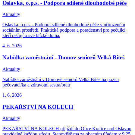
Oslavka, o.p.s. - Podpora sdílené dlouhodobé péče
Aktuality
Oslavka, o.p.s. - Podpora sdílené dlouhodobé péče v přirozeném
sociálním prostředí. Praktická podpora a poradenství pro pečující,
kteří pečují o své blízké doma.
4. 6.
2026
Nabídka zaměstnání - Domov seniorů Velká Bíteš
Aktuality
Nabídka zaměstnání v Domově seniorů Velká Bíteš na pozici
pečovatel/ka a zdravotní sestra/bratr
1. 6.
2026
PEKAŘSTVÍ NA KOLECH
Aktuality
PEKAŘSTVÍ NA KOLECH přijíždí do Obce Kralice nad Oslavou
pravidelně každou středu. Stanoviště má za obecním úřadem v 9:25