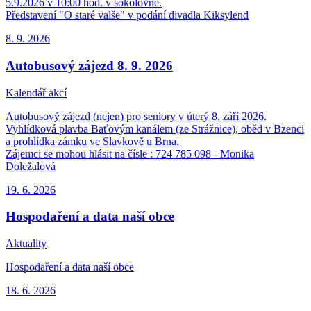
5.9.2026 v 10:00 hod. v sokolovně.
Představení "O staré valše" v podání divadla Kiksylend
8. 9.
2026
Autobusový zájezd 8. 9. 2026
Kalendář akcí
Autobusový zájezd (nejen) pro seniory v úterý 8. září 2026.
Vyhlídková plavba Baťovým kanálem (ze Strážnice), oběd v Bzenci
a prohlídka zámku ve Slavkově u Brna.
Zájemci se mohou hlásit na čísle : 724 785 098 - Monika
Doležalová
19. 6.
2026
Hospodaření a data naší obce
Aktuality
Hospodaření a data naší obce
18. 6.
2026