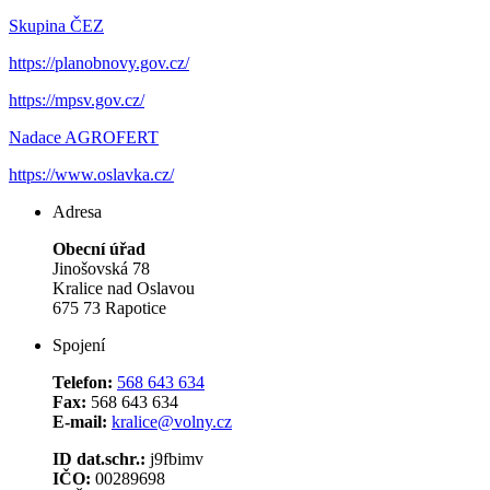
Skupina ČEZ
https://planobnovy.gov.cz/
https://mpsv.gov.cz/
Nadace AGROFERT
https://www.oslavka.cz/
Adresa
Obecní úřad
Jinošovská 78
Kralice nad Oslavou
675 73 Rapotice
Spojení
Telefon:
568 643 634
Fax:
568 643 634
E-mail:
kralice@volny.cz
ID dat.schr.:
j9fbimv
IČO:
00289698