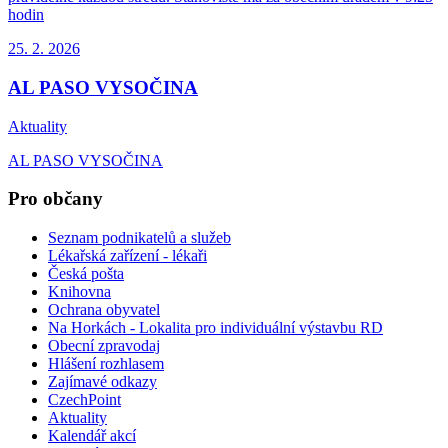
hodin
25. 2.
2026
AL PASO VYSOČINA
Aktuality
AL PASO VYSOČINA
Pro občany
Seznam podnikatelů a služeb
Lékařská zařízení - lékaři
Česká pošta
Knihovna
Ochrana obyvatel
Na Horkách - Lokalita pro individuální výstavbu RD
Obecní zpravodaj
Hlášení rozhlasem
Zajímavé odkazy
CzechPoint
Aktuality
Kalendář akcí