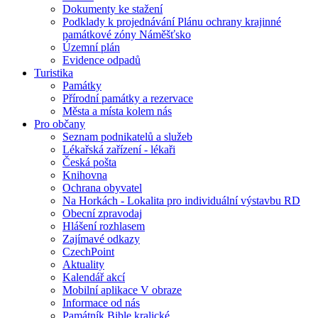
Dokumenty ke stažení
Podklady k projednávání Plánu ochrany krajinné
památkové zóny Náměšťsko
Územní plán
Evidence odpadů
Turistika
Památky
Přírodní památky a rezervace
Města a místa kolem nás
Pro občany
Seznam podnikatelů a služeb
Lékařská zařízení - lékaři
Česká pošta
Knihovna
Ochrana obyvatel
Na Horkách - Lokalita pro individuální výstavbu RD
Obecní zpravodaj
Hlášení rozhlasem
Zajímavé odkazy
CzechPoint
Aktuality
Kalendář akcí
Mobilní aplikace V obraze
Informace od nás
Památník Bible kralické