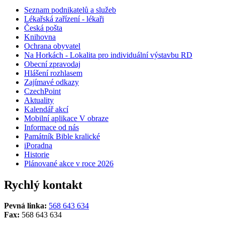
Seznam podnikatelů a služeb
Lékařská zařízení - lékaři
Česká pošta
Knihovna
Ochrana obyvatel
Na Horkách - Lokalita pro individuální výstavbu RD
Obecní zpravodaj
Hlášení rozhlasem
Zajímavé odkazy
CzechPoint
Aktuality
Kalendář akcí
Mobilní aplikace V obraze
Informace od nás
Památník Bible kralické
iPoradna
Historie
Plánované akce v roce 2026
Rychlý kontakt
Pevná linka:
568 643 634
Fax:
568 643 634