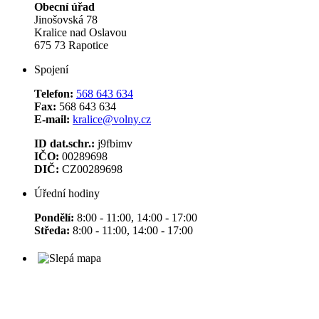
Obecní úřad
Jinošovská 78
Kralice nad Oslavou
675 73 Rapotice
Spojení
Telefon:
568 643 634
Fax:
568 643 634
E-mail:
kralice@volny.cz
ID dat.schr.:
j9fbimv
IČO:
00289698
DIČ:
CZ00289698
Úřední hodiny
Pondělí:
8:00 - 11:00, 14:00 - 17:00
Středa:
8:00 - 11:00, 14:00 - 17:00