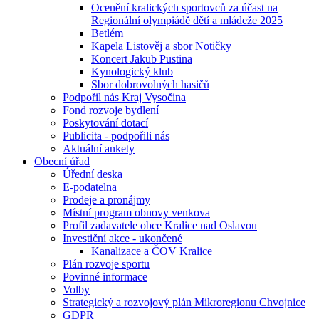
Ocenění kralických sportovců za účast na
Regionální olympiádě dětí a mládeže 2025
Betlém
Kapela Listověj a sbor Notičky
Koncert Jakub Pustina
Kynologický klub
Sbor dobrovolných hasičů
Podpořil nás Kraj Vysočina
Fond rozvoje bydlení
Poskytování dotací
Publicita - podpořili nás
Aktuální ankety
Obecní úřad
Úřední deska
E-podatelna
Prodeje a pronájmy
Místní program obnovy venkova
Profil zadavatele obce Kralice nad Oslavou
Investiční akce - ukončené
Kanalizace a ČOV Kralice
Plán rozvoje sportu
Povinné informace
Volby
Strategický a rozvojový plán Mikroregionu Chvojnice
GDPR