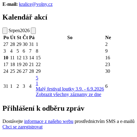
E-mail:
kralice@volny.cz
Kalendář akcí
Srpen
2026
Po
Út
St
Čt
Pá
So
Ne
27
28
29
30
31
1
2
3
4
5
6
7
8
9
10
11
12
13
14
15
16
17
18
19
20
21
22
23
24
25
26
27
28
29
30
5
1
31
1
2
3
4
6
Malý festival loutky 3.9. - 6.9.2026
Zobrazit všechny záznamy ze dne
Přihlášení k odběru zpráv
Dostávejte
informace z našeho webu
prostřednictvím SMS a e-mailů
Chci se zaregistrovat