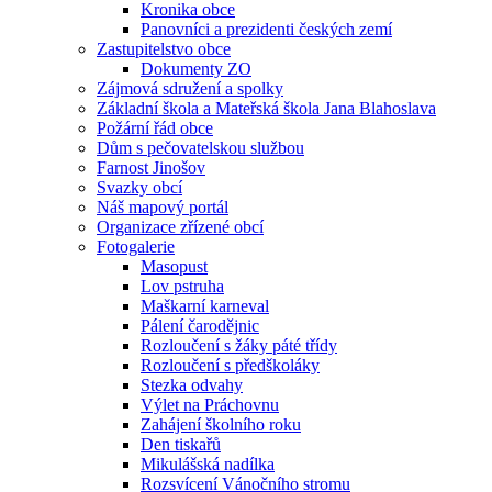
Kronika obce
Panovníci a prezidenti českých zemí
Zastupitelstvo obce
Dokumenty ZO
Zájmová sdružení a spolky
Základní škola a Mateřská škola Jana Blahoslava
Požární řád obce
Dům s pečovatelskou službou
Farnost Jinošov
Svazky obcí
Náš mapový portál
Organizace zřízené obcí
Fotogalerie
Masopust
Lov pstruha
Maškarní karneval
Pálení čarodějnic
Rozloučení s žáky páté třídy
Rozloučení s předškoláky
Stezka odvahy
Výlet na Práchovnu
Zahájení školního roku
Den tiskařů
Mikulášská nadílka
Rozsvícení Vánočního stromu