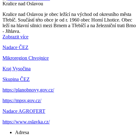
Kralice nad Oslavou
Kralice nad Oslavou je obec ležící na východ od okresního města
Třebíč. Součástí této obce je od r. 1960 obec Horní Lhotice. Obec
leží na hlavní silnici mezi Brnem a Třebíčí a na železniční trati Brno
- Jihlava.
Zobrazit více
Nadace ČEZ
Mikroregion Chvojnice
Kraj Vysočina
Skupina ČEZ
https://planobnovy.gov.cz/
https://mpsv.gov.cz/
Nadace AGROFERT
https://www.oslavka.cz/
Adresa