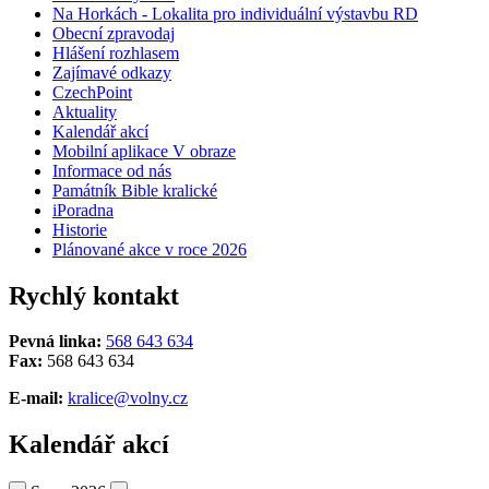
Na Horkách - Lokalita pro individuální výstavbu RD
Obecní zpravodaj
Hlášení rozhlasem
Zajímavé odkazy
CzechPoint
Aktuality
Kalendář akcí
Mobilní aplikace V obraze
Informace od nás
Památník Bible kralické
iPoradna
Historie
Plánované akce v roce 2026
Rychlý kontakt
Pevná linka:
568 643 634
Fax:
568 643 634
E-mail:
kralice@volny.cz
Kalendář akcí