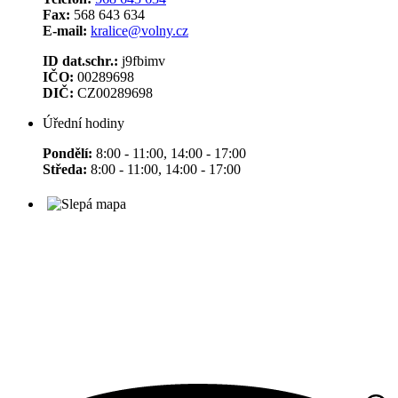
Fax:
568 643 634
E-mail:
kralice@volny.cz
ID dat.schr.:
j9fbimv
IČO:
00289698
DIČ:
CZ00289698
Úřední hodiny
Pondělí:
8:00 - 11:00, 14:00 - 17:00
Středa:
8:00 - 11:00, 14:00 - 17:00