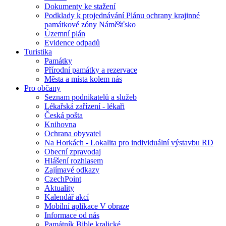
Dokumenty ke stažení
Podklady k projednávání Plánu ochrany krajinné
památkové zóny Náměšťsko
Územní plán
Evidence odpadů
Turistika
Památky
Přírodní památky a rezervace
Města a místa kolem nás
Pro občany
Seznam podnikatelů a služeb
Lékařská zařízení - lékaři
Česká pošta
Knihovna
Ochrana obyvatel
Na Horkách - Lokalita pro individuální výstavbu RD
Obecní zpravodaj
Hlášení rozhlasem
Zajímavé odkazy
CzechPoint
Aktuality
Kalendář akcí
Mobilní aplikace V obraze
Informace od nás
Památník Bible kralické