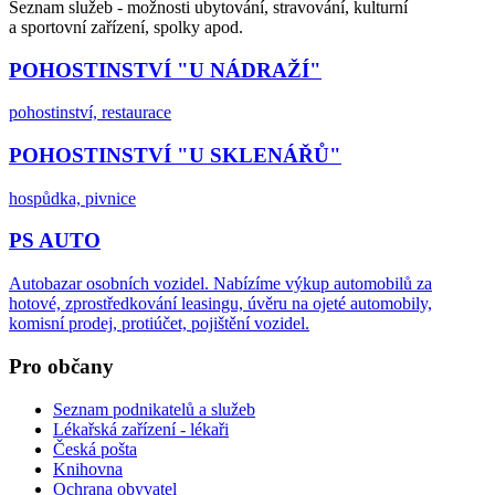
Seznam služeb - možnosti ubytování, stravování, kulturní
a sportovní zařízení, spolky apod.
POHOSTINSTVÍ "U NÁDRAŽÍ"
pohostinství, restaurace
POHOSTINSTVÍ "U SKLENÁŘŮ"
hospůdka, pivnice
PS AUTO
Autobazar osobních vozidel. Nabízíme výkup automobilů za
hotové, zprostředkování leasingu, úvěru na ojeté automobily,
komisní prodej, protiúčet, pojištění vozidel.
Pro občany
Seznam podnikatelů a služeb
Lékařská zařízení - lékaři
Česká pošta
Knihovna
Ochrana obyvatel