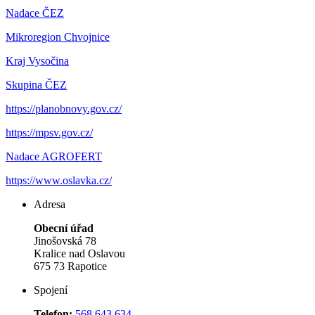
Nadace ČEZ
Mikroregion Chvojnice
Kraj Vysočina
Skupina ČEZ
https://planobnovy.gov.cz/
https://mpsv.gov.cz/
Nadace AGROFERT
https://www.oslavka.cz/
Adresa
Obecní úřad
Jinošovská 78
Kralice nad Oslavou
675 73 Rapotice
Spojení
Telefon:
568 643 634