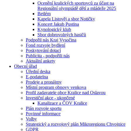
Ocenění kralických sportovců za účast na
Regionální olympiádě dětí a mládeže 2025
Betlém
Kapela Listověj a sbor Notičky
Koncert Jakub Pustina
Kynologický klub
Sbor dobrovolných hasičů
Podpořil nás Kraj Vysočina
Fond rozvoje bydlení
Poskytování dotací
Publicita - podpořili nás
Aktuální ankety
Obecní úřad
Úřední deska
E-podatelna
Prodeje a pronájmy
Místní program obnovy venkova
Profil zadavatele obce Kralice nad Oslavou
Investiční akce - ukončené
Kanalizace a ČOV Kralice
Plán rozvoje sportu
Povinné informace
Volby
Strategický a rozvojový plán Mikroregionu Chvojnice
GDPR