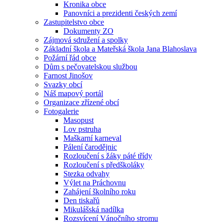
Kronika obce
Panovníci a prezidenti českých zemí
Zastupitelstvo obce
Dokumenty ZO
Zájmová sdružení a spolky
Základní škola a Mateřská škola Jana Blahoslava
Požární řád obce
Dům s pečovatelskou službou
Farnost Jinošov
Svazky obcí
Náš mapový portál
Organizace zřízené obcí
Fotogalerie
Masopust
Lov pstruha
Maškarní karneval
Pálení čarodějnic
Rozloučení s žáky páté třídy
Rozloučení s předškoláky
Stezka odvahy
Výlet na Práchovnu
Zahájení školního roku
Den tiskařů
Mikulášská nadílka
Rozsvícení Vánočního stromu