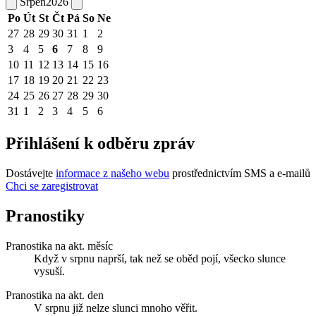
Srpen
2026
Po
Út
St
Čt
Pá
So
Ne
27
28
29
30
31
1
2
3
4
5
6
7
8
9
10
11
12
13
14
15
16
17
18
19
20
21
22
23
24
25
26
27
28
29
30
31
1
2
3
4
5
6
Přihlášení k odběru zpráv
Dostávejte
informace z našeho webu
prostřednictvím SMS a e-mailů
Chci se zaregistrovat
Pranostiky
Pranostika na akt. měsíc
Když v srpnu naprší, tak než se oběd pojí, všecko slunce
vysuší.
Pranostika na akt. den
V srpnu již nelze slunci mnoho věřit.