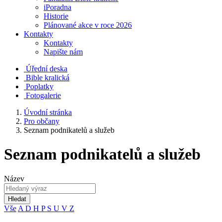
iPoradna
Historie
Plánované akce v roce 2026
Kontakty
Kontakty
Napište nám
Úřední deska
Bible kralická
Poplatky
Fotogalerie
Úvodní stránka
Pro občany
Seznam podnikatelů a služeb
Seznam podnikatelů a služeb
Název
Hledat
Vše
A
D
H
P
S
U
V
Z