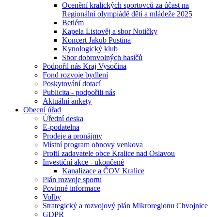
Ocenění kralických sportovců za účast na
Regionální olympiádě dětí a mládeže 2025
Betlém
Kapela Listověj a sbor Notičky
Koncert Jakub Pustina
Kynologický klub
Sbor dobrovolných hasičů
Podpořil nás Kraj Vysočina
Fond rozvoje bydlení
Poskytování dotací
Publicita - podpořili nás
Aktuální ankety
Obecní úřad
Úřední deska
E-podatelna
Prodeje a pronájmy
Místní program obnovy venkova
Profil zadavatele obce Kralice nad Oslavou
Investiční akce - ukončené
Kanalizace a ČOV Kralice
Plán rozvoje sportu
Povinné informace
Volby
Strategický a rozvojový plán Mikroregionu Chvojnice
GDPR