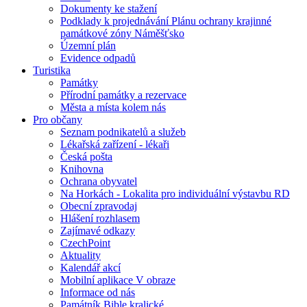
Dokumenty ke stažení
Podklady k projednávání Plánu ochrany krajinné
památkové zóny Náměšťsko
Územní plán
Evidence odpadů
Turistika
Památky
Přírodní památky a rezervace
Města a místa kolem nás
Pro občany
Seznam podnikatelů a služeb
Lékařská zařízení - lékaři
Česká pošta
Knihovna
Ochrana obyvatel
Na Horkách - Lokalita pro individuální výstavbu RD
Obecní zpravodaj
Hlášení rozhlasem
Zajímavé odkazy
CzechPoint
Aktuality
Kalendář akcí
Mobilní aplikace V obraze
Informace od nás
Památník Bible kralické