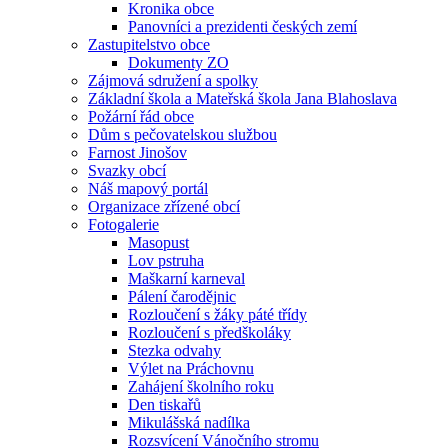
Kronika obce
Panovníci a prezidenti českých zemí
Zastupitelstvo obce
Dokumenty ZO
Zájmová sdružení a spolky
Základní škola a Mateřská škola Jana Blahoslava
Požární řád obce
Dům s pečovatelskou službou
Farnost Jinošov
Svazky obcí
Náš mapový portál
Organizace zřízené obcí
Fotogalerie
Masopust
Lov pstruha
Maškarní karneval
Pálení čarodějnic
Rozloučení s žáky páté třídy
Rozloučení s předškoláky
Stezka odvahy
Výlet na Práchovnu
Zahájení školního roku
Den tiskařů
Mikulášská nadílka
Rozsvícení Vánočního stromu