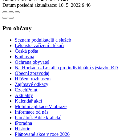
Datum poslední aktualizace:
10. 5. 2022 9:46
Pro občany
Seznam podnikatelů a služeb
Lékařská zařízení - lékaři
Česká pošta
Knihovna
Ochrana obyvatel
Na Horkách - Lokalita pro individuální výstavbu RD
Obecní zpravodaj
Hlášení rozhlasem
Zajímavé odkazy
CzechPoint
Aktuality
Kalendář akcí
Mobilní aplikace V obraze
Informace od nás
Památník Bible kralické
iPoradna
Historie
Plánované akce v roce 2026