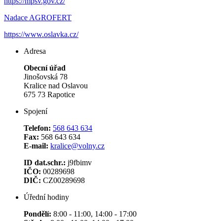
https://mpsv.gov.cz/
Nadace AGROFERT
https://www.oslavka.cz/
Adresa
Obecní úřad
Jinošovská 78
Kralice nad Oslavou
675 73 Rapotice
Spojení
Telefon:
568 643 634
Fax:
568 643 634
E-mail:
kralice@volny.cz
ID dat.schr.:
j9fbimv
IČO:
00289698
DIČ:
CZ00289698
Úřední hodiny
Pondělí:
8:00 - 11:00, 14:00 - 17:00