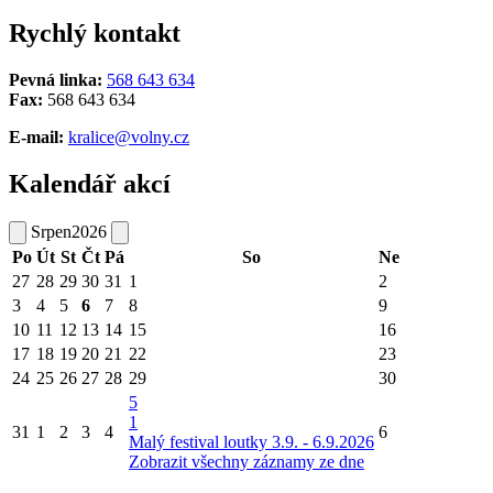
Rychlý kontakt
Pevná linka:
568 643 634
Fax:
568 643 634
E-mail:
kralice@volny.cz
Kalendář akcí
Srpen
2026
Po
Út
St
Čt
Pá
So
Ne
27
28
29
30
31
1
2
3
4
5
6
7
8
9
10
11
12
13
14
15
16
17
18
19
20
21
22
23
24
25
26
27
28
29
30
5
1
31
1
2
3
4
6
Malý festival loutky 3.9. - 6.9.2026
Zobrazit všechny záznamy ze dne