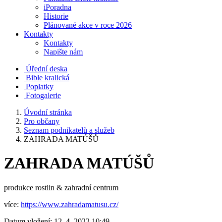
iPoradna
Historie
Plánované akce v roce 2026
Kontakty
Kontakty
Napište nám
Úřední deska
Bible kralická
Poplatky
Fotogalerie
Úvodní stránka
Pro občany
Seznam podnikatelů a služeb
ZAHRADA MATÚŠŮ
ZAHRADA MATÚŠŮ
produkce rostlin & zahradní centrum
více:
https://www.zahradamatusu.cz/
Datum vložení:
12. 4. 2022 10:49