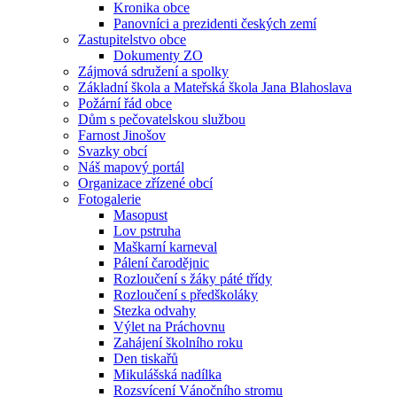
Kronika obce
Panovníci a prezidenti českých zemí
Zastupitelstvo obce
Dokumenty ZO
Zájmová sdružení a spolky
Základní škola a Mateřská škola Jana Blahoslava
Požární řád obce
Dům s pečovatelskou službou
Farnost Jinošov
Svazky obcí
Náš mapový portál
Organizace zřízené obcí
Fotogalerie
Masopust
Lov pstruha
Maškarní karneval
Pálení čarodějnic
Rozloučení s žáky páté třídy
Rozloučení s předškoláky
Stezka odvahy
Výlet na Práchovnu
Zahájení školního roku
Den tiskařů
Mikulášská nadílka
Rozsvícení Vánočního stromu