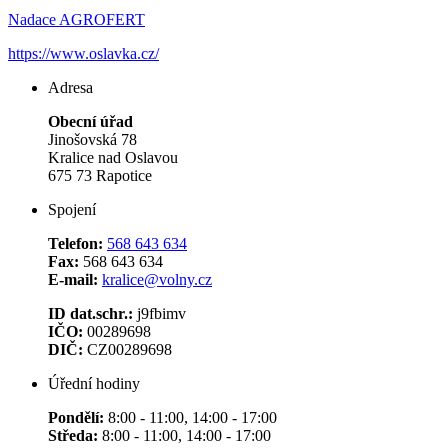
Nadace AGROFERT
https://www.oslavka.cz/
Adresa
Obecní úřad
Jinošovská 78
Kralice nad Oslavou
675 73 Rapotice
Spojení
Telefon:
568 643 634
Fax:
568 643 634
E-mail:
kralice@volny.cz
ID dat.schr.:
j9fbimv
IČO:
00289698
DIČ:
CZ00289698
Úřední hodiny
Pondělí:
8:00 - 11:00, 14:00 - 17:00
Středa:
8:00 - 11:00, 14:00 - 17:00