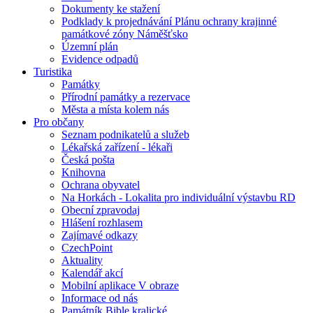
Dokumenty ke stažení
Podklady k projednávání Plánu ochrany krajinné
památkové zóny Náměšťsko
Územní plán
Evidence odpadů
Turistika
Památky
Přírodní památky a rezervace
Města a místa kolem nás
Pro občany
Seznam podnikatelů a služeb
Lékařská zařízení - lékaři
Česká pošta
Knihovna
Ochrana obyvatel
Na Horkách - Lokalita pro individuální výstavbu RD
Obecní zpravodaj
Hlášení rozhlasem
Zajímavé odkazy
CzechPoint
Aktuality
Kalendář akcí
Mobilní aplikace V obraze
Informace od nás
Památník Bible kralické