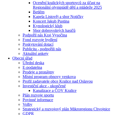
Ocenění kralických sportovců za účast na
Regionální olympiádě dětí a mládeže 2025
Betlém
Kapela Listověj a sbor Notičky
Koncert Jakub Pustina
Kynologický klub
Sbor dobrovolných hasičů
Podpořil nás Kraj Vysočina
Fond rozvoje bydlení
Poskytování dotací
Publicita - podpořili nás
Aktuální ankety
Obecní úřad
Úřední deska
E-podatelna
Prodeje a pronájmy
Místní program obnovy venkova
Profil zadavatele obce Kralice nad Oslavou
Investiční akce - ukončené
Kanalizace a ČOV Kralice
Plán rozvoje sportu
Povinné informace
Volby
Strategický a rozvojový plán Mikroregionu Chvojnice
GDPR