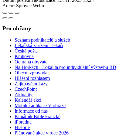
Datum poslední aktualizace:
15. 11. 2023 15:24
Autor:
Správce Webu
Pro občany
Seznam podnikatelů a služeb
Lékařská zařízení - lékaři
Česká pošta
Knihovna
Ochrana obyvatel
Na Horkách - Lokalita pro individuální výstavbu RD
Obecní zpravodaj
Hlášení rozhlasem
Zajímavé odkazy
CzechPoint
Aktuality
Kalendář akcí
Mobilní aplikace V obraze
Informace od nás
Památník Bible kralické
iPoradna
Historie
Plánované akce v roce 2026