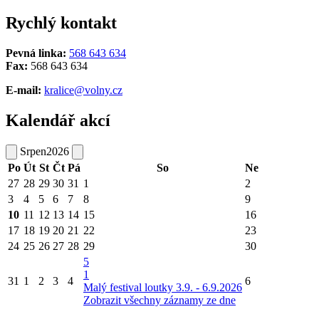
Rychlý kontakt
Pevná linka:
568 643 634
Fax:
568 643 634
E-mail:
kralice@volny.cz
Kalendář akcí
Srpen
2026
Po
Út
St
Čt
Pá
So
Ne
27
28
29
30
31
1
2
3
4
5
6
7
8
9
10
11
12
13
14
15
16
17
18
19
20
21
22
23
24
25
26
27
28
29
30
5
1
31
1
2
3
4
6
Malý festival loutky 3.9. - 6.9.2026
Zobrazit všechny záznamy ze dne