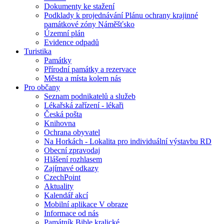
Dokumenty ke stažení
Podklady k projednávání Plánu ochrany krajinné
památkové zóny Náměšťsko
Územní plán
Evidence odpadů
Turistika
Památky
Přírodní památky a rezervace
Města a místa kolem nás
Pro občany
Seznam podnikatelů a služeb
Lékařská zařízení - lékaři
Česká pošta
Knihovna
Ochrana obyvatel
Na Horkách - Lokalita pro individuální výstavbu RD
Obecní zpravodaj
Hlášení rozhlasem
Zajímavé odkazy
CzechPoint
Aktuality
Kalendář akcí
Mobilní aplikace V obraze
Informace od nás
Památník Bible kralické