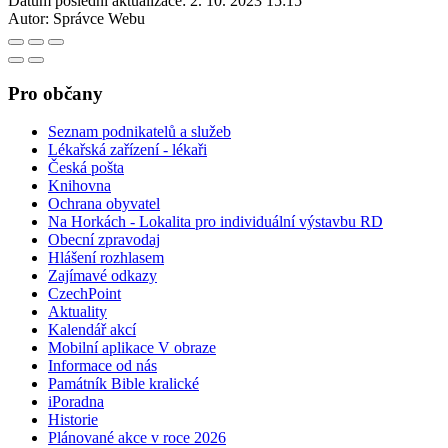
Datum poslední aktualizace:
2. 10. 2023 15:15
Autor:
Správce Webu
Pro občany
Seznam podnikatelů a služeb
Lékařská zařízení - lékaři
Česká pošta
Knihovna
Ochrana obyvatel
Na Horkách - Lokalita pro individuální výstavbu RD
Obecní zpravodaj
Hlášení rozhlasem
Zajímavé odkazy
CzechPoint
Aktuality
Kalendář akcí
Mobilní aplikace V obraze
Informace od nás
Památník Bible kralické
iPoradna
Historie
Plánované akce v roce 2026