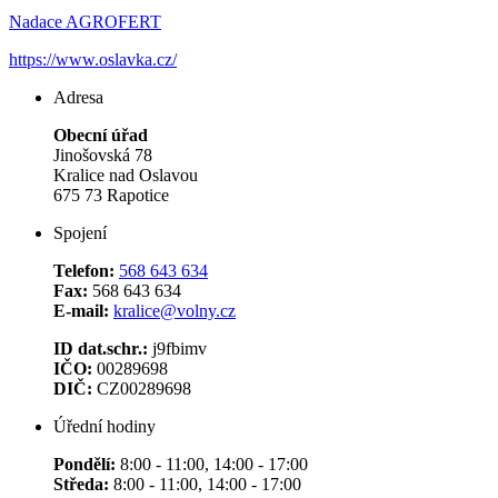
Nadace AGROFERT
https://www.oslavka.cz/
Adresa
Obecní úřad
Jinošovská 78
Kralice nad Oslavou
675 73 Rapotice
Spojení
Telefon:
568 643 634
Fax:
568 643 634
E-mail:
kralice@volny.cz
ID dat.schr.:
j9fbimv
IČO:
00289698
DIČ:
CZ00289698
Úřední hodiny
Pondělí:
8:00 - 11:00, 14:00 - 17:00
Středa:
8:00 - 11:00, 14:00 - 17:00