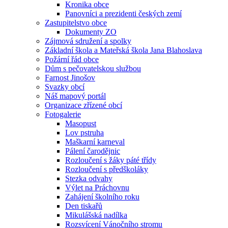
Kronika obce
Panovníci a prezidenti českých zemí
Zastupitelstvo obce
Dokumenty ZO
Zájmová sdružení a spolky
Základní škola a Mateřská škola Jana Blahoslava
Požární řád obce
Dům s pečovatelskou službou
Farnost Jinošov
Svazky obcí
Náš mapový portál
Organizace zřízené obcí
Fotogalerie
Masopust
Lov pstruha
Maškarní karneval
Pálení čarodějnic
Rozloučení s žáky páté třídy
Rozloučení s předškoláky
Stezka odvahy
Výlet na Práchovnu
Zahájení školního roku
Den tiskařů
Mikulášská nadílka
Rozsvícení Vánočního stromu