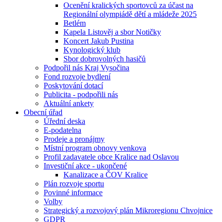
Ocenění kralických sportovců za účast na
Regionální olympiádě dětí a mládeže 2025
Betlém
Kapela Listověj a sbor Notičky
Koncert Jakub Pustina
Kynologický klub
Sbor dobrovolných hasičů
Podpořil nás Kraj Vysočina
Fond rozvoje bydlení
Poskytování dotací
Publicita - podpořili nás
Aktuální ankety
Obecní úřad
Úřední deska
E-podatelna
Prodeje a pronájmy
Místní program obnovy venkova
Profil zadavatele obce Kralice nad Oslavou
Investiční akce - ukončené
Kanalizace a ČOV Kralice
Plán rozvoje sportu
Povinné informace
Volby
Strategický a rozvojový plán Mikroregionu Chvojnice
GDPR