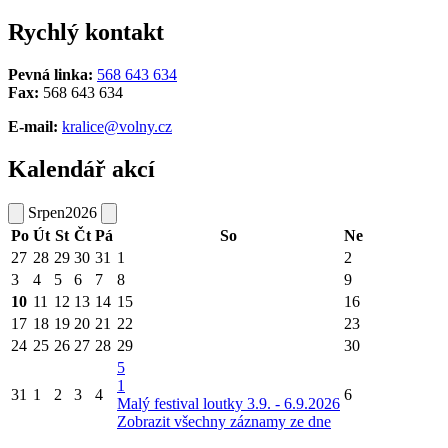
Rychlý kontakt
Pevná linka:
568 643 634
Fax:
568 643 634
E-mail:
kralice@volny.cz
Kalendář akcí
Srpen
2026
Po
Út
St
Čt
Pá
So
Ne
27
28
29
30
31
1
2
3
4
5
6
7
8
9
10
11
12
13
14
15
16
17
18
19
20
21
22
23
24
25
26
27
28
29
30
5
1
31
1
2
3
4
6
Malý festival loutky 3.9. - 6.9.2026
Zobrazit všechny záznamy ze dne