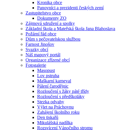
Kronika obce
Panovníci a prezidenti českých zemí
Zastupitelstvo obce
Dokumenty ZO
Zájmová sdružení a spolky
Základní škola a Mateřská škola Jana Blahoslava
Požární řád obce
Dům s pečovatelskou službou
Farnost Jinošov
Svazky obcí
Náš mapový portál
Organizace zřízené obcí
Fotogalerie
Masopust
Lov pstruha
Maškarní karneval
Pálení čarodějnic
Rozloučení s žáky páté třídy
Rozloučení s předškoláky
Stezka odvahy
Výlet na Práchovnu
Zahájení školního roku
Den tiskařů
Mikulášská nadílka
Rozsvícení Vánočního stromu