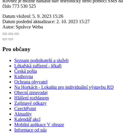
Rovněž je možné nahlásit stav telefonicky nebo pomocí SMS na
číslo 773 530 525
Datum vložení:
5. 9. 2023 15:26
Datum poslední aktualizace:
2. 10. 2023 15:27
Autor:
Správce Webu
Pro občany
Seznam podnikatelů a služeb
Lékařská zařízení - lékaři
Česká pošta
Knihovna
Ochrana obyvatel
Na Horkách - Lokalita pro individuální výstavbu RD
Obecní zpravodaj
Hlášení rozhlasem
Zajímavé odkazy
CzechPoint
Aktuality
Kalendář akcí
Mobilní aplikace V obraze
Informace od nás