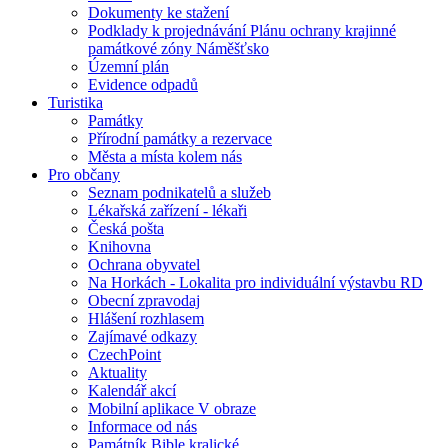
Dokumenty ke stažení
Podklady k projednávání Plánu ochrany krajinné
památkové zóny Náměšťsko
Územní plán
Evidence odpadů
Turistika
Památky
Přírodní památky a rezervace
Města a místa kolem nás
Pro občany
Seznam podnikatelů a služeb
Lékařská zařízení - lékaři
Česká pošta
Knihovna
Ochrana obyvatel
Na Horkách - Lokalita pro individuální výstavbu RD
Obecní zpravodaj
Hlášení rozhlasem
Zajímavé odkazy
CzechPoint
Aktuality
Kalendář akcí
Mobilní aplikace V obraze
Informace od nás
Památník Bible kralické