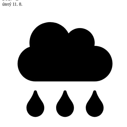
úterý
11. 8.