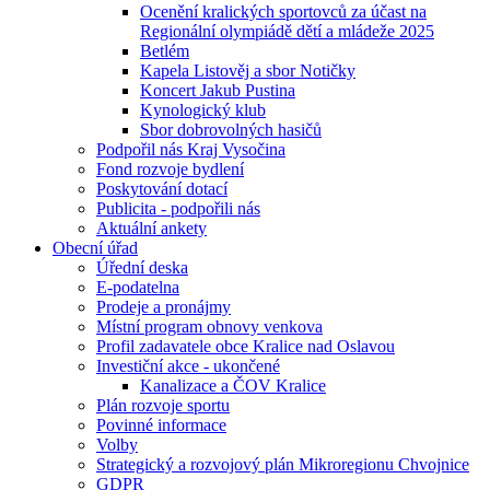
Ocenění kralických sportovců za účast na
Regionální olympiádě dětí a mládeže 2025
Betlém
Kapela Listověj a sbor Notičky
Koncert Jakub Pustina
Kynologický klub
Sbor dobrovolných hasičů
Podpořil nás Kraj Vysočina
Fond rozvoje bydlení
Poskytování dotací
Publicita - podpořili nás
Aktuální ankety
Obecní úřad
Úřední deska
E-podatelna
Prodeje a pronájmy
Místní program obnovy venkova
Profil zadavatele obce Kralice nad Oslavou
Investiční akce - ukončené
Kanalizace a ČOV Kralice
Plán rozvoje sportu
Povinné informace
Volby
Strategický a rozvojový plán Mikroregionu Chvojnice
GDPR