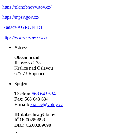
https://planobnovy.gov.cz/
https://mpsv.gov.cz/
Nadace AGROFERT
https://www.oslavka.cz/
Adresa
Obecní úřad
Jinošovská 78
Kralice nad Oslavou
675 73 Rapotice
Spojení
Telefon:
568 643 634
Fax:
568 643 634
E-mail:
kralice@volny.cz
ID dat.schr.:
j9fbimv
IČO:
00289698
DIČ:
CZ00289698