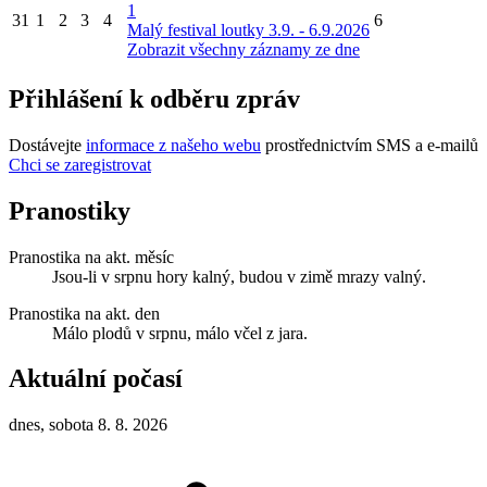
1
31
1
2
3
4
6
Malý festival loutky 3.9. - 6.9.2026
Zobrazit všechny záznamy ze dne
Přihlášení k odběru zpráv
Dostávejte
informace z našeho webu
prostřednictvím SMS a e-mailů
Chci se zaregistrovat
Pranostiky
Pranostika na akt. měsíc
Jsou-li v srpnu hory kalný, budou v zimě mrazy valný.
Pranostika na akt. den
Málo plodů v srpnu, málo včel z jara.
Aktuální počasí
dnes, sobota 8. 8. 2026