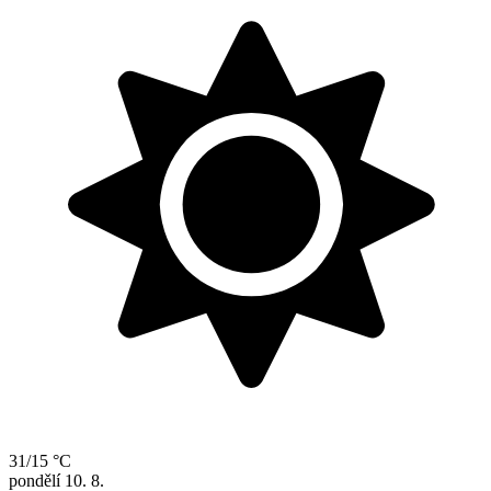
31/15 °C
pondělí
10. 8.