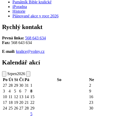
Památník Bible kralické
iPoradna
Historie
Plánované akce v roce 2026
Rychlý kontakt
Pevná linka:
568 643 634
Fax:
568 643 634
E-mail:
kralice@volny.cz
Kalendář akcí
Srpen
2026
Po
Út
St
Čt
Pá
So
Ne
27
28
29
30
31
1
2
3
4
5
6
7
8
9
10
11
12
13
14
15
16
17
18
19
20
21
22
23
24
25
26
27
28
29
30
5