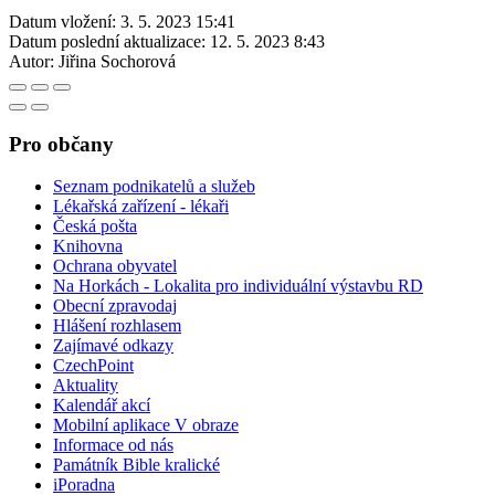
Datum vložení:
3. 5. 2023 15:41
Datum poslední aktualizace:
12. 5. 2023 8:43
Autor:
Jiřina Sochorová
Pro občany
Seznam podnikatelů a služeb
Lékařská zařízení - lékaři
Česká pošta
Knihovna
Ochrana obyvatel
Na Horkách - Lokalita pro individuální výstavbu RD
Obecní zpravodaj
Hlášení rozhlasem
Zajímavé odkazy
CzechPoint
Aktuality
Kalendář akcí
Mobilní aplikace V obraze
Informace od nás
Památník Bible kralické
iPoradna