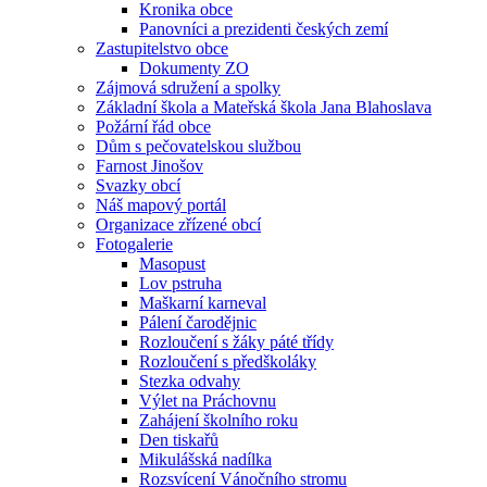
Kronika obce
Panovníci a prezidenti českých zemí
Zastupitelstvo obce
Dokumenty ZO
Zájmová sdružení a spolky
Základní škola a Mateřská škola Jana Blahoslava
Požární řád obce
Dům s pečovatelskou službou
Farnost Jinošov
Svazky obcí
Náš mapový portál
Organizace zřízené obcí
Fotogalerie
Masopust
Lov pstruha
Maškarní karneval
Pálení čarodějnic
Rozloučení s žáky páté třídy
Rozloučení s předškoláky
Stezka odvahy
Výlet na Práchovnu
Zahájení školního roku
Den tiskařů
Mikulášská nadílka
Rozsvícení Vánočního stromu