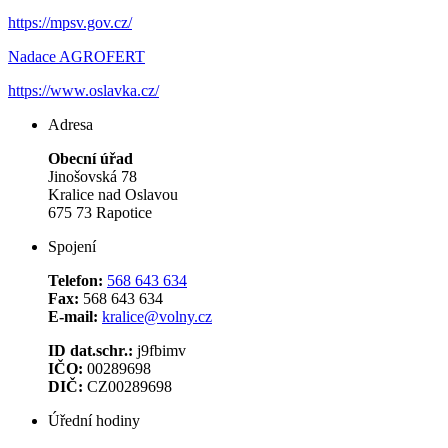
https://mpsv.gov.cz/
Nadace AGROFERT
https://www.oslavka.cz/
Adresa
Obecní úřad
Jinošovská 78
Kralice nad Oslavou
675 73 Rapotice
Spojení
Telefon:
568 643 634
Fax:
568 643 634
E-mail:
kralice@volny.cz
ID dat.schr.:
j9fbimv
IČO:
00289698
DIČ:
CZ00289698
Úřední hodiny