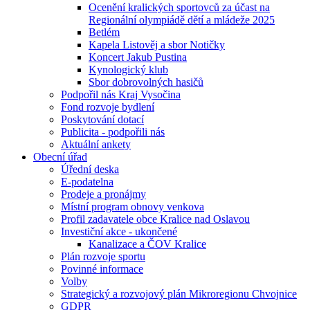
Ocenění kralických sportovců za účast na
Regionální olympiádě dětí a mládeže 2025
Betlém
Kapela Listověj a sbor Notičky
Koncert Jakub Pustina
Kynologický klub
Sbor dobrovolných hasičů
Podpořil nás Kraj Vysočina
Fond rozvoje bydlení
Poskytování dotací
Publicita - podpořili nás
Aktuální ankety
Obecní úřad
Úřední deska
E-podatelna
Prodeje a pronájmy
Místní program obnovy venkova
Profil zadavatele obce Kralice nad Oslavou
Investiční akce - ukončené
Kanalizace a ČOV Kralice
Plán rozvoje sportu
Povinné informace
Volby
Strategický a rozvojový plán Mikroregionu Chvojnice
GDPR