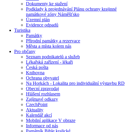
Dokumenty ke stažení
Podklady k projednávání Plánu ochrany krajinné
památkové zóny Náměšťsko
Územní plán
Evidence odpadů
Turistika
Památky
Přírodní památky a rezervace
Města a místa kolem nás
Pro občany
Seznam podnikatelů a služeb
Lékařská zařízení - lékaři
Česká pošta
Knihovna
Ochrana obyvatel
Na Horkách - Lokalita pro individuální výstavbu RD
Obecní zpravodaj
Hlášení rozhlasem
Zajímavé odkazy
CzechPoint
Aktuality
Kalendář akcí
Mobilní aplikace V obraze
Informace od nás
Památník Bible kralické