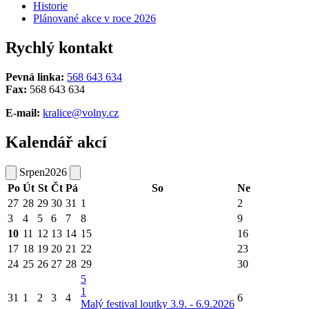
Historie
Plánované akce v roce 2026
Rychlý kontakt
Pevná linka:
568 643 634
Fax:
568 643 634
E-mail:
kralice@volny.cz
Kalendář akcí
Srpen
2026
Po
Út
St
Čt
Pá
So
Ne
27
28
29
30
31
1
2
3
4
5
6
7
8
9
10
11
12
13
14
15
16
17
18
19
20
21
22
23
24
25
26
27
28
29
30
5
1
31
1
2
3
4
6
Malý festival loutky 3.9. - 6.9.2026