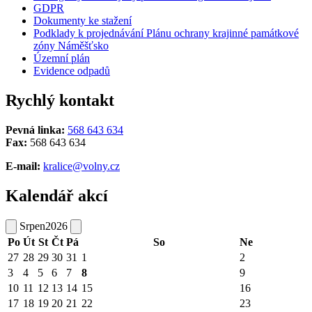
GDPR
Dokumenty ke stažení
Podklady k projednávání Plánu ochrany krajinné památkové
zóny Náměšťsko
Územní plán
Evidence odpadů
Rychlý kontakt
Pevná linka:
568 643 634
Fax:
568 643 634
E-mail:
kralice@volny.cz
Kalendář akcí
Srpen
2026
Po
Út
St
Čt
Pá
So
Ne
27
28
29
30
31
1
2
3
4
5
6
7
8
9
10
11
12
13
14
15
16
17
18
19
20
21
22
23