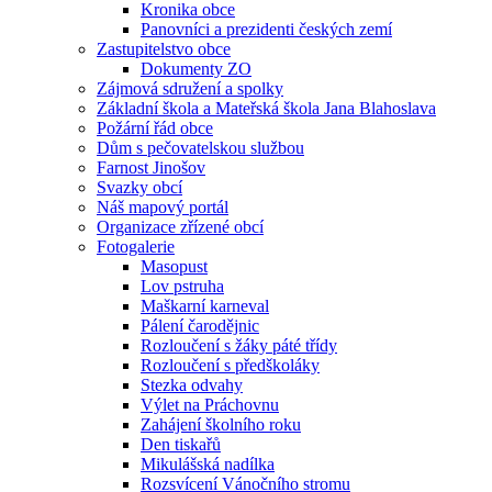
Kronika obce
Panovníci a prezidenti českých zemí
Zastupitelstvo obce
Dokumenty ZO
Zájmová sdružení a spolky
Základní škola a Mateřská škola Jana Blahoslava
Požární řád obce
Dům s pečovatelskou službou
Farnost Jinošov
Svazky obcí
Náš mapový portál
Organizace zřízené obcí
Fotogalerie
Masopust
Lov pstruha
Maškarní karneval
Pálení čarodějnic
Rozloučení s žáky páté třídy
Rozloučení s předškoláky
Stezka odvahy
Výlet na Práchovnu
Zahájení školního roku
Den tiskařů
Mikulášská nadílka
Rozsvícení Vánočního stromu