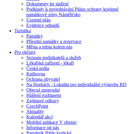
Dokumenty ke stažení
Podklady k projednávání Plánu ochrany krajinné
památkové zóny Náměšťsko
Územní plán
Evidence odpadů
Turistika
Památky
Přírodní památky a rezervace
Města a místa kolem nás
Pro občany
Seznam podnikatelů a služeb
Lékařská zařízení - lékaři
Česká pošta
Knihovna
Ochrana obyvatel
Na Horkách - Lokalita pro individuální výstavbu RD
Obecní zpravodaj
Hlášení rozhlasem
Zajímavé odkazy
CzechPoint
Aktuality
Kalendář akcí
Mobilní aplikace V obraze
Informace od nás
Památník Bible kralické