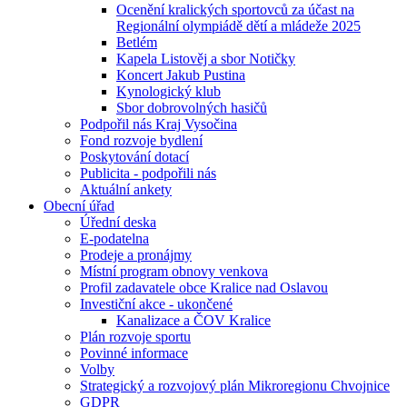
Ocenění kralických sportovců za účast na
Regionální olympiádě dětí a mládeže 2025
Betlém
Kapela Listověj a sbor Notičky
Koncert Jakub Pustina
Kynologický klub
Sbor dobrovolných hasičů
Podpořil nás Kraj Vysočina
Fond rozvoje bydlení
Poskytování dotací
Publicita - podpořili nás
Aktuální ankety
Obecní úřad
Úřední deska
E-podatelna
Prodeje a pronájmy
Místní program obnovy venkova
Profil zadavatele obce Kralice nad Oslavou
Investiční akce - ukončené
Kanalizace a ČOV Kralice
Plán rozvoje sportu
Povinné informace
Volby
Strategický a rozvojový plán Mikroregionu Chvojnice
GDPR