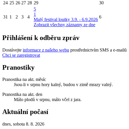
24
25
26
27
28
29
30
5
1
31
1
2
3
4
6
Malý festival loutky 3.9. - 6.9.2026
Zobrazit všechny záznamy ze dne
Přihlášení k odběru zpráv
Dostávejte
informace z našeho webu
prostřednictvím SMS a e-mailů
Chci se zaregistrovat
Pranostiky
Pranostika na akt. měsíc
Jsou-li v srpnu hory kalný, budou v zimě mrazy valný.
Pranostika na akt. den
Málo plodů v srpnu, málo včel z jara.
Aktuální počasí
dnes, sobota 8. 8. 2026