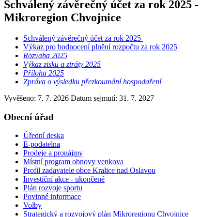
Schválený závěrečný účet za rok 2025 -
Mikroregion Chvojnice
Schválený závěrečný účet za rok 2025
Výkaz pro hodnocení plnění rozpočtu za rok 2025
Rozvaha 2025
Výkaz zisku a ztráty 2025
Příloha 2025
Zpráva o výsledku přezkoumání hospodaření
Vyvěšeno: 7. 7. 2026
Datum sejmutí: 31. 7. 2027
Obecní úřad
Úřední deska
E-podatelna
Prodeje a pronájmy
Místní program obnovy venkova
Profil zadavatele obce Kralice nad Oslavou
Investiční akce - ukončené
Plán rozvoje sportu
Povinné informace
Volby
Strategický a rozvojový plán Mikroregionu Chvojnice