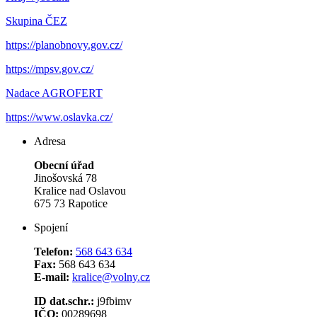
Skupina ČEZ
https://planobnovy.gov.cz/
https://mpsv.gov.cz/
Nadace AGROFERT
https://www.oslavka.cz/
Adresa
Obecní úřad
Jinošovská 78
Kralice nad Oslavou
675 73 Rapotice
Spojení
Telefon:
568 643 634
Fax:
568 643 634
E-mail:
kralice@volny.cz
ID dat.schr.:
j9fbimv
IČO:
00289698