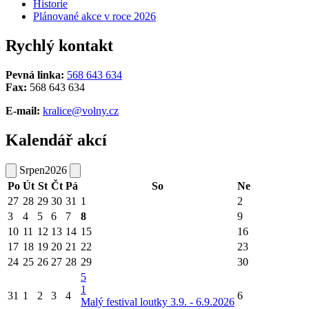
Historie
Plánované akce v roce 2026
Rychlý kontakt
Pevná linka:
568 643 634
Fax:
568 643 634
E-mail:
kralice@volny.cz
Kalendář akcí
Srpen
2026
Po
Út
St
Čt
Pá
So
Ne
27
28
29
30
31
1
2
3
4
5
6
7
8
9
10
11
12
13
14
15
16
17
18
19
20
21
22
23
24
25
26
27
28
29
30
5
1
31
1
2
3
4
6
Malý festival loutky 3.9. - 6.9.2026