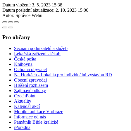
Datum vložení:
3. 5. 2023 15:38
Datum poslední aktualizace:
2. 10. 2023 15:06
Autor:
Správce Webu
Pro občany
Seznam podnikatelů a služeb
Lékařská zařízení - lékaři
Česká pošta
Knihovna
Ochrana obyvatel
Na Horkách - Lokalita pro individuální výstavbu RD
Obecní zpravodaj
Hlášení rozhlasem
Zajímavé odkazy
CzechPoint
Aktuality
Kalendář akcí
Mobilní aplikace V obraze
Informace od nás
Památník Bible kralické
iPoradna