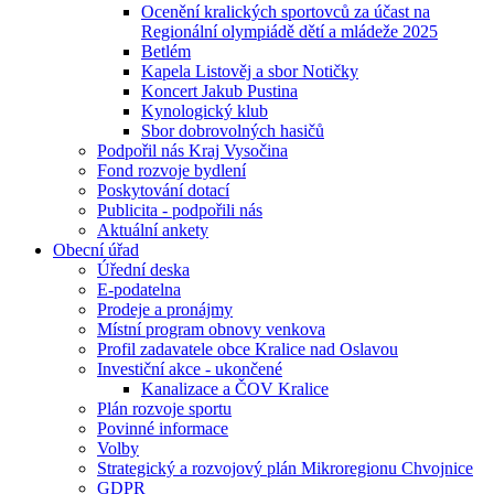
Ocenění kralických sportovců za účast na
Regionální olympiádě dětí a mládeže 2025
Betlém
Kapela Listověj a sbor Notičky
Koncert Jakub Pustina
Kynologický klub
Sbor dobrovolných hasičů
Podpořil nás Kraj Vysočina
Fond rozvoje bydlení
Poskytování dotací
Publicita - podpořili nás
Aktuální ankety
Obecní úřad
Úřední deska
E-podatelna
Prodeje a pronájmy
Místní program obnovy venkova
Profil zadavatele obce Kralice nad Oslavou
Investiční akce - ukončené
Kanalizace a ČOV Kralice
Plán rozvoje sportu
Povinné informace
Volby
Strategický a rozvojový plán Mikroregionu Chvojnice
GDPR