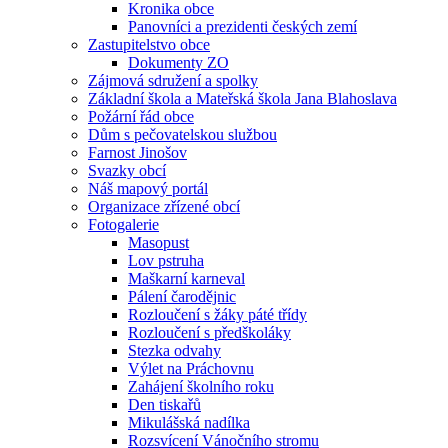
Kronika obce
Panovníci a prezidenti českých zemí
Zastupitelstvo obce
Dokumenty ZO
Zájmová sdružení a spolky
Základní škola a Mateřská škola Jana Blahoslava
Požární řád obce
Dům s pečovatelskou službou
Farnost Jinošov
Svazky obcí
Náš mapový portál
Organizace zřízené obcí
Fotogalerie
Masopust
Lov pstruha
Maškarní karneval
Pálení čarodějnic
Rozloučení s žáky páté třídy
Rozloučení s předškoláky
Stezka odvahy
Výlet na Práchovnu
Zahájení školního roku
Den tiskařů
Mikulášská nadílka
Rozsvícení Vánočního stromu