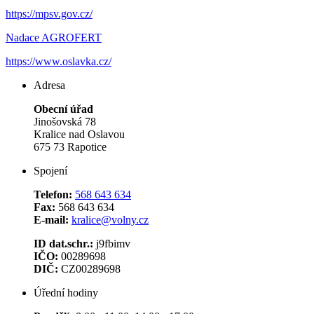
https://mpsv.gov.cz/
Nadace AGROFERT
https://www.oslavka.cz/
Adresa
Obecní úřad
Jinošovská 78
Kralice nad Oslavou
675 73 Rapotice
Spojení
Telefon:
568 643 634
Fax:
568 643 634
E-mail:
kralice@volny.cz
ID dat.schr.:
j9fbimv
IČO:
00289698
DIČ:
CZ00289698
Úřední hodiny