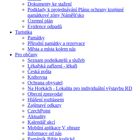
Dokumenty ke stažení
Podklady k projednávání Plánu ochrany krajinné
památkové zóny Náměšťsko
Územní plán
Evidence odpadů
Turistika
Památky
Přírodní památky a rezervace
Města a místa kolem nás
Pro občany
Seznam podnikatelů a služeb
Lékařská zařízení - lékaři
Česká pošta
Knihovna
Ochrana obyvatel
Na Horkách - Lokalita pro individuální výstavbu RD
Obecní zpravodaj
Hlášení rozhlasem
Zajímavé odkazy
CzechPoint
Aktuality
Kalendář akcí
Mobilní aplikace V obraze
Informace od nás
Památník Bible kralické