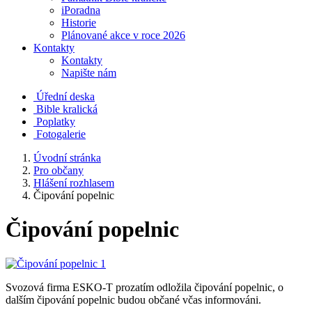
iPoradna
Historie
Plánované akce v roce 2026
Kontakty
Kontakty
Napište nám
Úřední deska
Bible kralická
Poplatky
Fotogalerie
Úvodní stránka
Pro občany
Hlášení rozhlasem
Čipování popelnic
Čipování popelnic
Svozová firma ESKO-T prozatím odložila čipování popelnic, o
dalším čipování popelnic budou občané včas informováni.